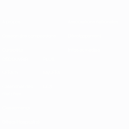
À propos
Associations nationales
Gestion des compétitions
Développement
Durabilité
Infos et médias
DÉCOUVRIR
PLUS
UEFA.tv
MyUEFA
Calendrier des
UC3
matches
Classements
Billets/Hospitalité