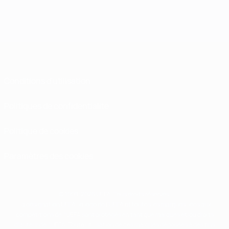
Conditions d'utilisation
Politiques de confidentialité
Politique de cookies
Paramètres des cookies
© 1998-2026 UEFA. Tous droits réservés.
La désignation UEFA, le logo de l'UEFA et toutes les marques liées aux
compétitions de l'UEFA sont protégés en tant que marques et/ou droits
d'auteur de l'UEFA. Toute utilisation de ces marques déposées à des fins