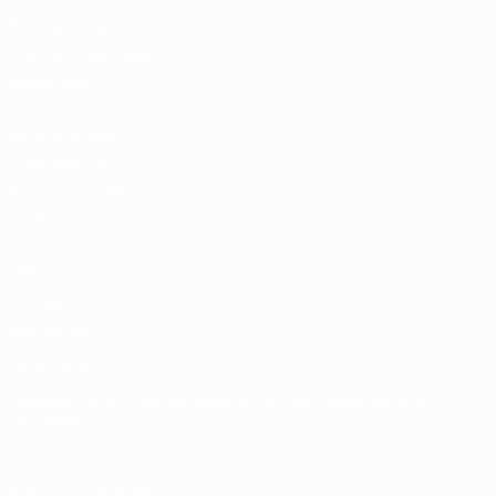
Boutique du
football d'équipes
nationales
Boutique des
compétitions
masculines de
clubs
UEFA Men's Club
Competitions
Memorabilia
LANGUES
Français
English
Français
Deutsch
Русский
Español
Italiano
Português
SUIVEZ-NOUS SUR