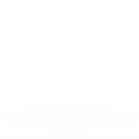
* Suspendue jusqu'à nouvel ordre. <a
href='https://fr.uefa.com/insideuefa/mediaservices/media
148df3adfcb7-1e200e38ed6f-1000--fifa-uefa-suspendem-
equipas-e-seleccoes-russas-de-todas-as-prov/' >En
savoir plus</a>