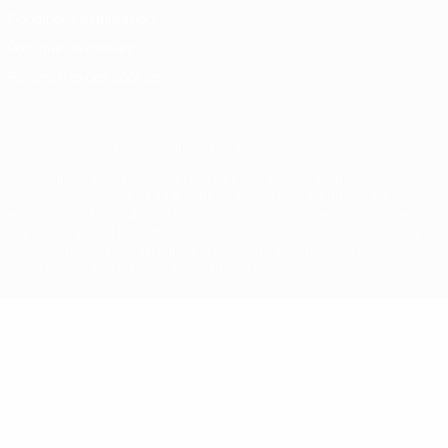
Conditions d'utilisation
Politique de cookies
Paramètres des cookies
© 1998-2026 UEFA. Tous droits réservés.
La désignation UEFA, le logo de l'UEFA et toutes les marques liées
aux compétitions de l'UEFA sont protégés en tant que marques
et/ou droits d'auteur de l'UEFA. Toute utilisation de ces marques
déposées à des fins commerciales est interdite. L'utilisation de la
plate-forme UEFA.com implique que vous acceptez les Conditions
générales et les Dispositions en matière de vie privée.