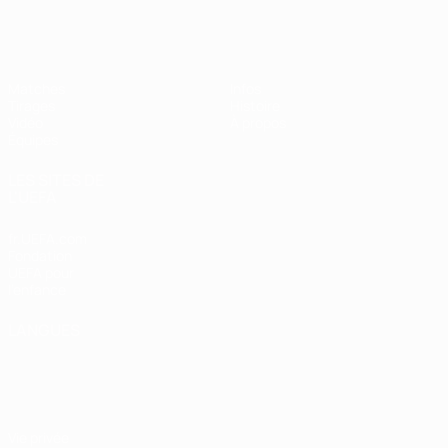
EURO féminin des moins de 19 ans d
Matches
Infos
Tirages
Histoire
Vidéo
À propos
Équipes
LES SITES DE
L'UEFA
fr.UEFA.com
Fondation
UEFA pour
l'enfance
LANGUES
Français
English
Français
Deutsch
Русский
Español
Italiano
Português
Vie privée