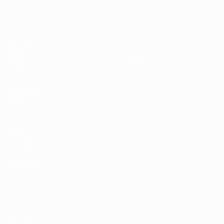
EURO féminin des moins de 19 ans d
Matches
Infos
Tirages
Histoire
Vidéo
À propos
Équipes
LES SITES DE
L'UEFA
fr.UEFA.com
Fondation
UEFA pour
l'enfance
LANGUES
Français
English
Français
Deutsch
Русский
Español
Italiano
Português
Vie privée