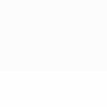
Conditions d'utilisation
Politique de cookies
Paramètres des cookies
© 1998-2026 UEFA. Tous droits réservés.
La désignation UEFA, le logo de l'UEFA et toutes les marques liées
aux compétitions de l'UEFA sont protégés en tant que marques
et/ou droits d'auteur de l'UEFA. Toute utilisation de ces marques
déposées à des fins commerciales est interdite. L'utilisation de la
plate-forme UEFA.com implique que vous acceptez les Conditions
générales et les Dispositions en matière de vie privée.