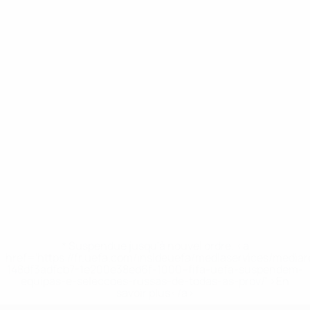
* Suspendue jusqu'à nouvel ordre. <a
href='https://fr.uefa.com/insideuefa/mediaservices/media
148df3adfcb7-1e200e38ed6f-1000--fifa-uefa-suspendem-
equipas-e-seleccoes-russas-de-todas-as-prov/' >En
savoir plus</a>