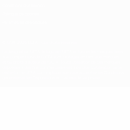
Conditions d'utilisation
Politique de cookies
Paramètres des cookies
© 1998-2026 UEFA. Tous droits réservés.
La désignation UEFA, le logo de l'UEFA et toutes les marques liées
aux compétitions de l'UEFA sont protégés en tant que marques
et/ou droits d'auteur de l'UEFA. Toute utilisation de ces marques
déposées à des fins commerciales est interdite. L'utilisation de la
plate-forme UEFA.com implique que vous acceptez les Conditions
générales et les Dispositions en matière de vie privée.