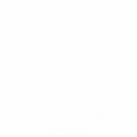
* Suspendue jusqu'à nouvel ordre. <a
href='https://fr.uefa.com/insideuefa/mediaservices/media
148df3adfcb7-1e200e38ed6f-1000--fifa-uefa-suspendem-
equipas-e-seleccoes-russas-de-todas-as-prov/' >En
savoir plus</a>