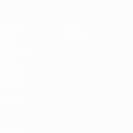
EURO féminin des moins de 17 ans d
Matches
Infos
Tirages
Histoire
Vidéo
À propos
Équipes
LES SITES DE
L'UEFA
fr.UEFA.com
Fondation
UEFA pour
l'enfance
LANGUES
Français
English
Français
Deutsch
Русский
Español
Italiano
Português
Vie privée