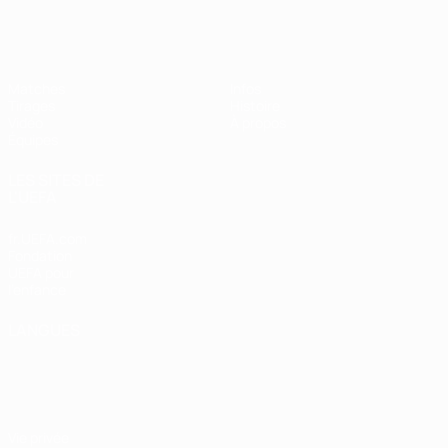
EURO féminin des moins de 17 ans d
Matches
Infos
Tirages
Histoire
Vidéo
À propos
Équipes
LES SITES DE
L'UEFA
fr.UEFA.com
Fondation
UEFA pour
l'enfance
LANGUES
Français
English
Français
Deutsch
Русский
Español
Italiano
Português
Vie privée