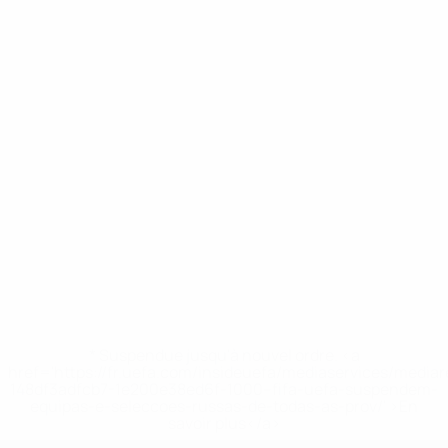
* Suspendue jusqu'à nouvel ordre. <a
href='https://fr.uefa.com/insideuefa/mediaservices/media
148df3adfcb7-1e200e38ed6f-1000--fifa-uefa-suspendem-
equipas-e-seleccoes-russas-de-todas-as-prov/' >En
savoir plus</a>