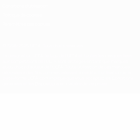
Conditions d'utilisation
Politique de cookies
Paramètres des cookies
© 1998-2026 UEFA. Tous droits réservés.
La désignation UEFA, le logo de l'UEFA et toutes les marques liées
aux compétitions de l'UEFA sont protégés en tant que marques
et/ou droits d'auteur de l'UEFA. Toute utilisation de ces marques
déposées à des fins commerciales est interdite. L'utilisation de la
plate-forme UEFA.com implique que vous acceptez les Conditions
générales et les Dispositions en matière de vie privée.