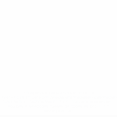
* Suspendue jusqu'à nouvel ordre. <a
href='https://fr.uefa.com/insideuefa/mediaservices/media
148df3adfcb7-1e200e38ed6f-1000--fifa-uefa-suspendem-
equipas-e-seleccoes-russas-de-todas-as-prov/' >En
savoir plus</a>