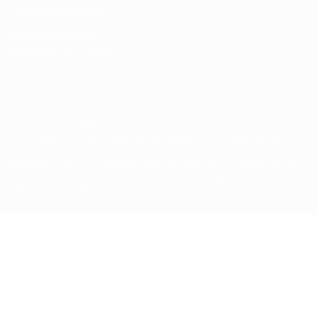
Conditions d'utilisation
Politique de cookies
Paramètres des cookies
© 1998-2026 UEFA. Tous droits réservés.
La désignation UEFA, le logo de l'UEFA et toutes les marques liées
aux compétitions de l'UEFA sont protégés en tant que marques
et/ou droits d'auteur de l'UEFA. Toute utilisation de ces marques
déposées à des fins commerciales est interdite. L'utilisation de la
plate-forme UEFA.com implique que vous acceptez les Conditions
générales et les Dispositions en matière de vie privée.