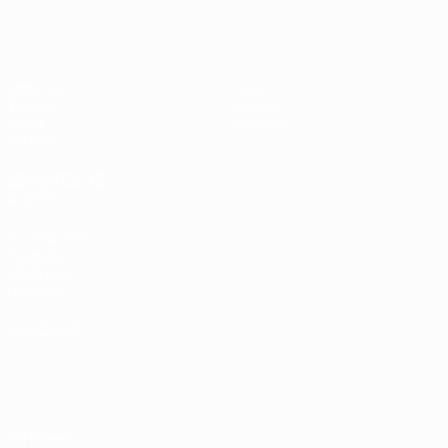
EURO féminin des moins de 17 ans d
Matches
Infos
Tirages
Histoire
Vidéo
À propos
Équipes
LES SITES DE
L'UEFA
fr.UEFA.com
Fondation
UEFA pour
l'enfance
LANGUES
Français
English
Français
Deutsch
Русский
Español
Italiano
Português
Vie privée