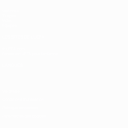
Matches
Tirages
Vidéo
Équipes
LES SITES DE L'UEFA
fr.UEFA.com
Fondation UEFA pour l'enfance
LANGUES
Français
English
Français
Deutsch
Русский
Español
Italiano
Vie privée
Conditions d'utilisation
Politique de cookies
Paramètres des cookies