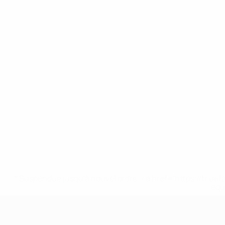
* Suspendue jusqu'à nouvel ordre. <a href='https://fr
equ
EURO féminin des moins de 17 ans d