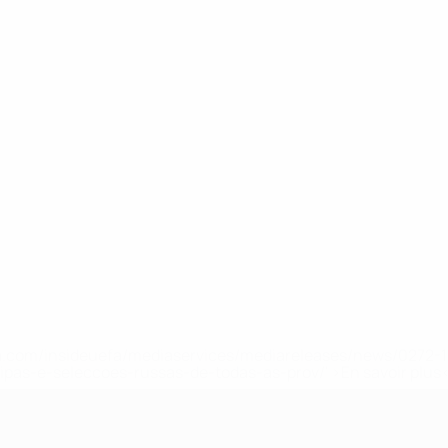
.uefa.com/insideuefa/mediaservices/mediareleases/news/027
ipas-e-seleccoes-russas-de-todas-as-prov/' >En savoir plus
e l’UEFA