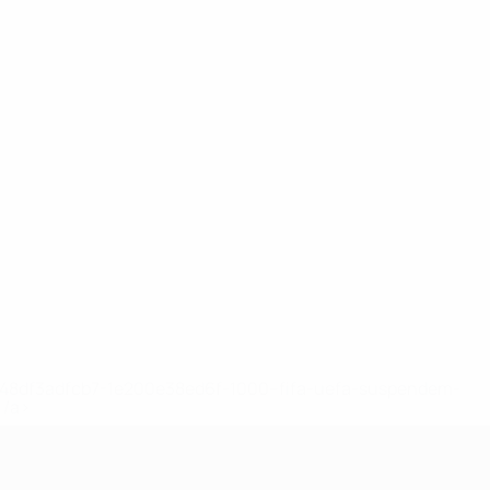
2-148df3adfcb7-1e200e38ed6f-1000--fifa-uefa-suspendem-
</a>