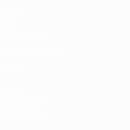
Matches
Tirages
Vidéo
Équipes
LES SITES DE L'UEFA
fr.UEFA.com
Fondation UEFA pour l'enfance
LANGUES
Français
English
Français
Deutsch
Русский
Español
Italiano
Vie privée
Conditions d'utilisation
Politique de cookies
Paramètres des cookies