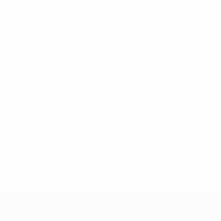
.uefa.com/insideuefa/mediaservices/mediareleases/news/027
ipas-e-seleccoes-russas-de-todas-as-prov/' >En savoir plus
e l’UEFA