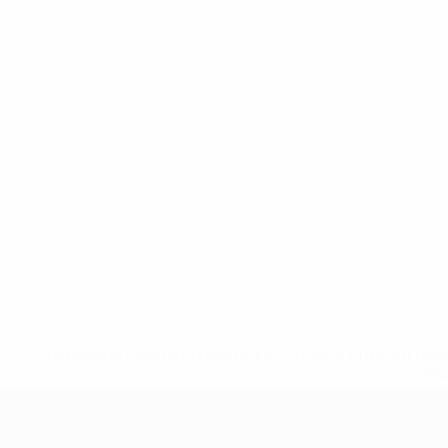
* Suspendue jusqu'à nouvel ordre. <a href='https://fr
equ
EURO féminin des moins de 17 ans d