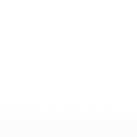
2-148df3adfcb7-1e200e38ed6f-1000--fifa-uefa-suspendem-
</a>