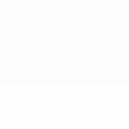
Conditions d'utilisation
Politique de cookies
Paramètres des cookies
© 1998-2026 UEFA. Tous droits réservés.
La désignation UEFA, le logo de l'UEFA et toutes les marques liées
aux compétitions de l'UEFA sont protégés en tant que marques
et/ou droits d'auteur de l'UEFA. Toute utilisation de ces marques
déposées à des fins commerciales est interdite. L'utilisation de la
plate-forme UEFA.com implique que vous acceptez les Conditions
générales et les Dispositions en matière de vie privée.