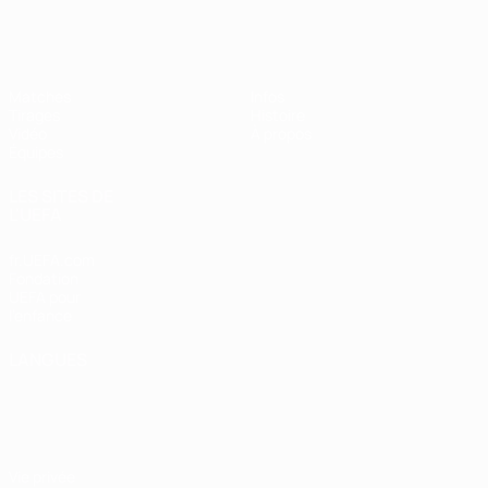
EURO féminin des moins de 17 ans d
Matches
Infos
Tirages
Histoire
Vidéo
À propos
Équipes
LES SITES DE
L'UEFA
fr.UEFA.com
Fondation
UEFA pour
l'enfance
LANGUES
Français
English
Français
Deutsch
Русский
Español
Italiano
Português
Vie privée