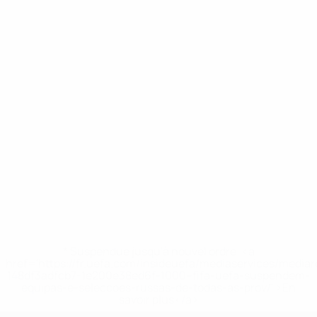
* Suspendue jusqu'à nouvel ordre. <a
href='https://fr.uefa.com/insideuefa/mediaservices/media
148df3adfcb7-1e200e38ed6f-1000--fifa-uefa-suspendem-
equipas-e-seleccoes-russas-de-todas-as-prov/' >En
savoir plus</a>