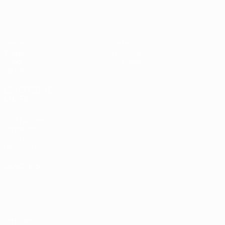
EURO féminin des moins de 17 ans d
Matches
Infos
Tirages
Histoire
Vidéo
À propos
Équipes
LES SITES DE
L'UEFA
fr.UEFA.com
Fondation
UEFA pour
l'enfance
LANGUES
Français
English
Français
Deutsch
Русский
Español
Italiano
Português
Vie privée