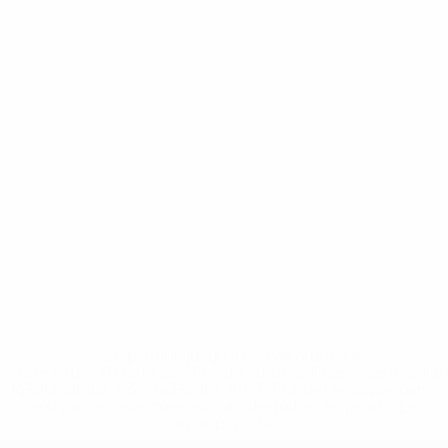
* Suspendue jusqu'à nouvel ordre. <a
href='https://fr.uefa.com/insideuefa/mediaservices/media
148df3adfcb7-1e200e38ed6f-1000--fifa-uefa-suspendem-
equipas-e-seleccoes-russas-de-todas-as-prov/' >En
savoir plus</a>