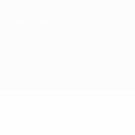
Conditions d'utilisation
Politique de cookies
Paramètres des cookies
© 1998-2026 UEFA. Tous droits réservés.
La désignation UEFA, le logo de l'UEFA et toutes les marques liées
aux compétitions de l'UEFA sont protégés en tant que marques
et/ou droits d'auteur de l'UEFA. Toute utilisation de ces marques
déposées à des fins commerciales est interdite. L'utilisation de la
plate-forme UEFA.com implique que vous acceptez les Conditions
générales et les Dispositions en matière de vie privée.