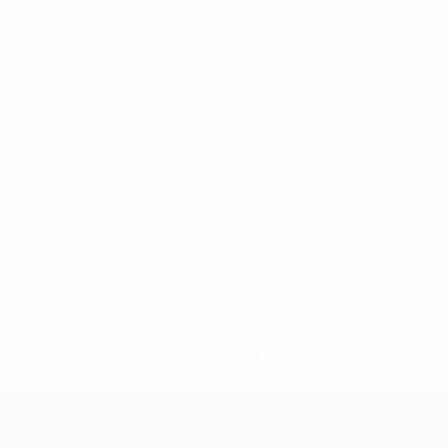
* Suspendue jusqu'à nouvel ordre. <a href='https://fr
equ
EURO féminin des moins de 17 ans d