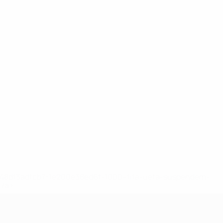
2-148df3adfcb7-1e200e38ed6f-1000--fifa-uefa-suspendem-
</a>