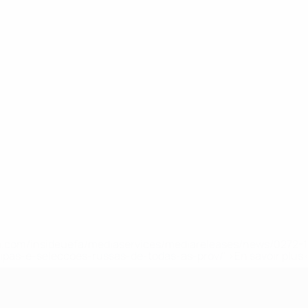
.uefa.com/insideuefa/mediaservices/mediareleases/news/027
ipas-e-seleccoes-russas-de-todas-as-prov/' >En savoir plus
e l’UEFA