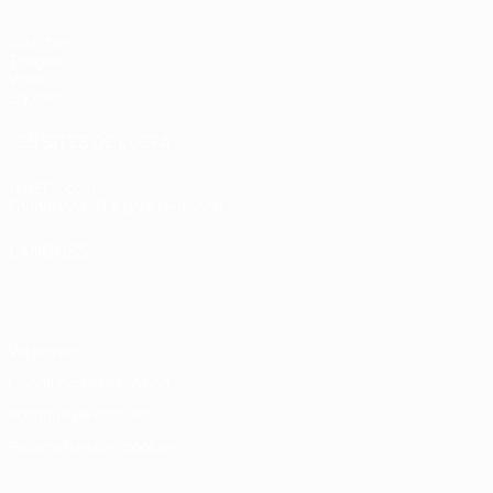
Matches
Tirages
Vidéo
Équipes
LES SITES DE L'UEFA
fr.UEFA.com
Fondation UEFA pour l'enfance
LANGUES
Français
English
Français
Deutsch
Русский
Español
Italiano
Vie privée
Conditions d'utilisation
Politique de cookies
Paramètres des cookies