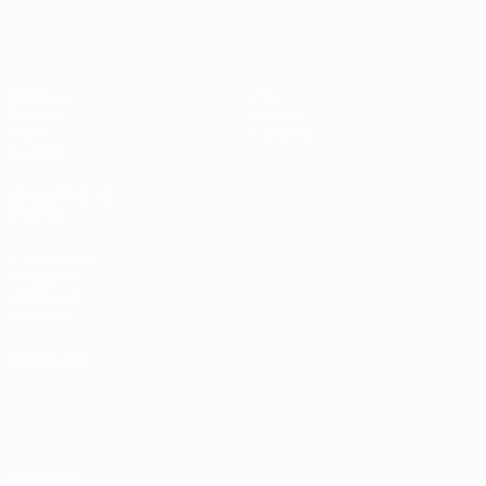
EURO féminin des moins de 17 ans d
Matches
Infos
Tirages
Histoire
Vidéo
À propos
Équipes
LES SITES DE
L'UEFA
fr.UEFA.com
Fondation
UEFA pour
l'enfance
LANGUES
Français
English
Français
Deutsch
Русский
Español
Italiano
Português
Vie privée