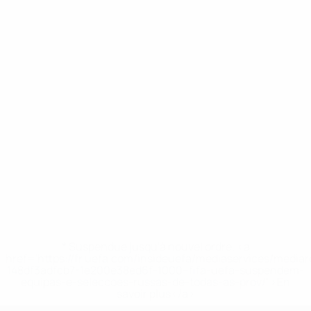
* Suspendue jusqu'à nouvel ordre. <a
href='https://fr.uefa.com/insideuefa/mediaservices/media
148df3adfcb7-1e200e38ed6f-1000--fifa-uefa-suspendem-
equipas-e-seleccoes-russas-de-todas-as-prov/' >En
savoir plus</a>