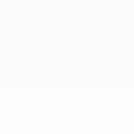
Conditions d'utilisation
Politique de cookies
Paramètres des cookies
© 1998-2026 UEFA. Tous droits réservés.
La désignation UEFA, le logo de l'UEFA et toutes les marques liées
aux compétitions de l'UEFA sont protégés en tant que marques
et/ou droits d'auteur de l'UEFA. Toute utilisation de ces marques
déposées à des fins commerciales est interdite. L'utilisation de la
plate-forme UEFA.com implique que vous acceptez les Conditions
générales et les Dispositions en matière de vie privée.