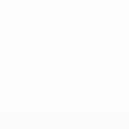
2-148df3adfcb7-1e200e38ed6f-1000--fifa-uefa-suspendem-
</a>