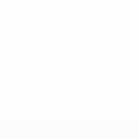
* Suspendue jusqu'à nouvel ordre. <a href='https://fr
equ
EURO féminin des moins de 17 ans d