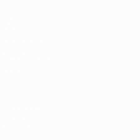
Matches
Tirages
Vidéo
Équipes
LES SITES DE L'UEFA
fr.UEFA.com
Fondation UEFA pour l'enfance
LANGUES
Français
English
Français
Deutsch
Русский
Español
Italiano
Vie privée
Conditions d'utilisation
Politique de cookies
Paramètres des cookies