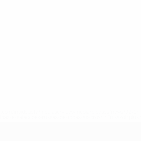
.uefa.com/insideuefa/mediaservices/mediareleases/news/027
ipas-e-seleccoes-russas-de-todas-as-prov/' >En savoir plus
e l’UEFA