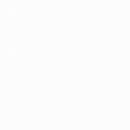
Matches
Tirages
Vidéo
Équipes
LES SITES DE L'UEFA
fr.UEFA.com
Fondation UEFA pour l'enfance
LANGUES
Français
English
Français
Deutsch
Русский
Español
Italiano
Vie privée
Conditions d'utilisation
Politique de cookies
Paramètres des cookies