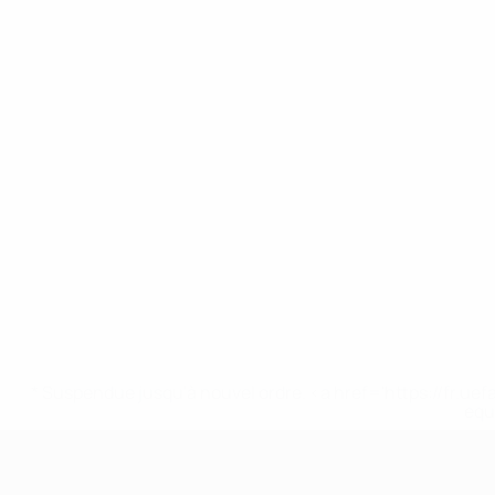
* Suspendue jusqu'à nouvel ordre. <a href='https://fr
equ
EURO féminin des moins de 17 ans d