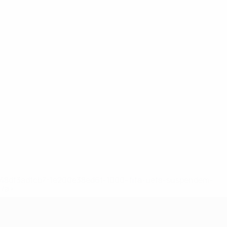
2-148df3adfcb7-1e200e38ed6f-1000--fifa-uefa-suspendem-
</a>