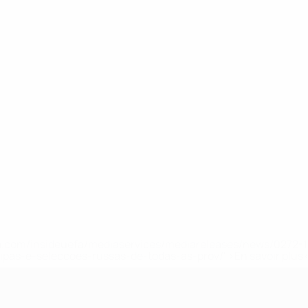
.uefa.com/insideuefa/mediaservices/mediareleases/news/027
ipas-e-seleccoes-russas-de-todas-as-prov/' >En savoir plus
e l’UEFA