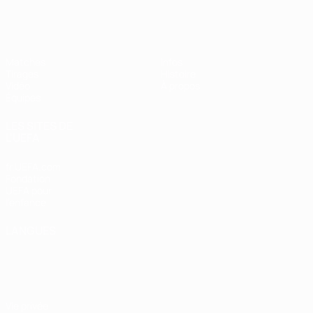
EURO féminin des moins de 17 ans d
Matches
Infos
Tirages
Histoire
Vidéo
À propos
Équipes
LES SITES DE
L'UEFA
fr.UEFA.com
Fondation
UEFA pour
l'enfance
LANGUES
Français
English
Français
Deutsch
Русский
Español
Italiano
Português
Vie privée