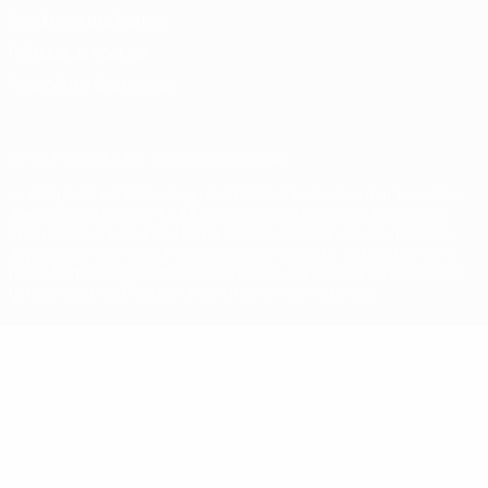
Conditions d'utilisation
Politique de cookies
Paramètres des cookies
© 1998-2026 UEFA. Tous droits réservés.
La désignation UEFA, le logo de l'UEFA et toutes les marques liées
aux compétitions de l'UEFA sont protégés en tant que marques
et/ou droits d'auteur de l'UEFA. Toute utilisation de ces marques
déposées à des fins commerciales est interdite. L'utilisation de la
plate-forme UEFA.com implique que vous acceptez les Conditions
générales et les Dispositions en matière de vie privée.