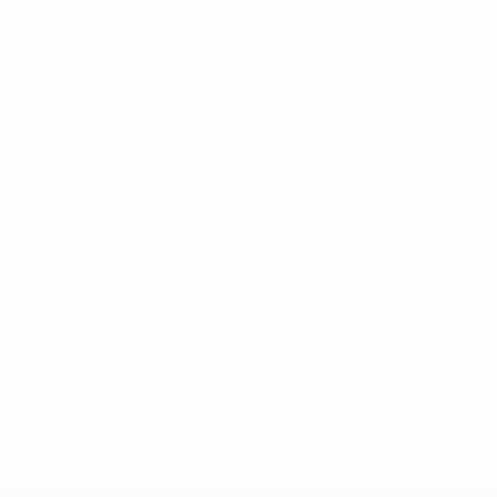
* Suspendue jusqu'à nouvel ordre. <a
href='https://fr.uefa.com/insideuefa/mediaservices/media
148df3adfcb7-1e200e38ed6f-1000--fifa-uefa-suspendem-
equipas-e-seleccoes-russas-de-todas-as-prov/' >En
savoir plus</a>