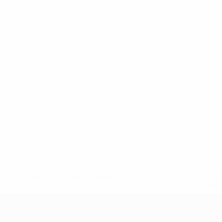
* Suspendue jusqu'à nouvel ordre. <a href='https://fr
equ
EURO féminin des moins de 17 ans d