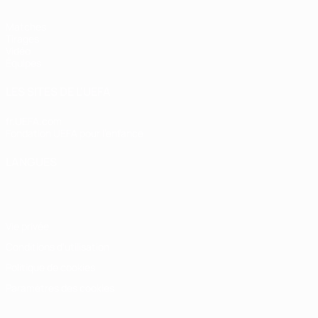
Matches
Tirages
Vidéo
Équipes
LES SITES DE L'UEFA
fr.UEFA.com
Fondation UEFA pour l'enfance
LANGUES
Français
English
Français
Deutsch
Русский
Español
Italiano
Vie privée
Conditions d'utilisation
Politique de cookies
Paramètres des cookies