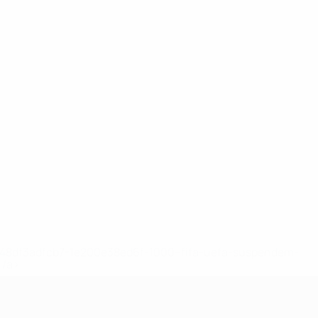
2-148df3adfcb7-1e200e38ed6f-1000--fifa-uefa-suspendem-
</a>