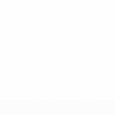
.uefa.com/insideuefa/mediaservices/mediareleases/news/027
ipas-e-seleccoes-russas-de-todas-as-prov/' >En savoir plus
e l’UEFA