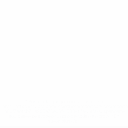
* Suspendue jusqu'à nouvel ordre. <a
href='https://fr.uefa.com/insideuefa/mediaservices/media
148df3adfcb7-1e200e38ed6f-1000--fifa-uefa-suspendem-
equipas-e-seleccoes-russas-de-todas-as-prov/' >En
savoir plus</a>