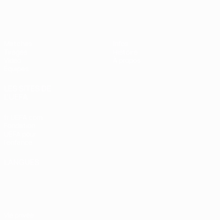
EURO féminin des moins de 17 ans d
Matches
Infos
Tirages
Histoire
Vidéo
À propos
Équipes
LES SITES DE
L'UEFA
fr.UEFA.com
Fondation
UEFA pour
l'enfance
LANGUES
Français
English
Français
Deutsch
Русский
Español
Italiano
Português
Vie privée