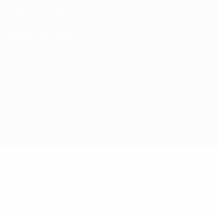
Conditions d'utilisation
Politique de cookies
Paramètres des cookies
© 1998-2026 UEFA. Tous droits réservés.
La désignation UEFA, le logo de l'UEFA et toutes les marques liées
aux compétitions de l'UEFA sont protégés en tant que marques
et/ou droits d'auteur de l'UEFA. Toute utilisation de ces marques
déposées à des fins commerciales est interdite. L'utilisation de la
plate-forme UEFA.com implique que vous acceptez les Conditions
générales et les Dispositions en matière de vie privée.