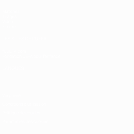
Matches
Tirages
Vidéo
Équipes
LES SITES DE L'UEFA
fr.UEFA.com
Fondation UEFA pour l'enfance
LANGUES
Français
English
Français
Deutsch
Русский
Español
Italiano
Vie privée
Conditions d'utilisation
Politique de cookies
Paramètres des cookies