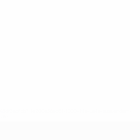
2-148df3adfcb7-1e200e38ed6f-1000--fifa-uefa-suspendem-
</a>