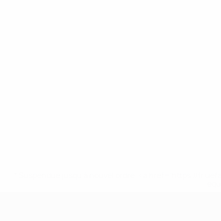
* Suspendue jusqu'à nouvel ordre. <a href='https://fr
equ
EURO féminin des moins de 17 ans d