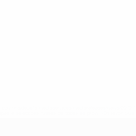
.uefa.com/insideuefa/mediaservices/mediareleases/news/027
ipas-e-seleccoes-russas-de-todas-as-prov/' >En savoir plus
e l’UEFA