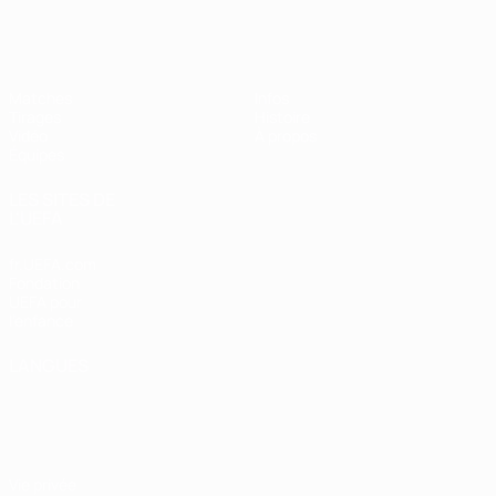
EURO féminin des moins de 17 ans d
Matches
Infos
Tirages
Histoire
Vidéo
À propos
Équipes
LES SITES DE
L'UEFA
fr.UEFA.com
Fondation
UEFA pour
l'enfance
LANGUES
Français
English
Français
Deutsch
Русский
Español
Italiano
Português
Vie privée