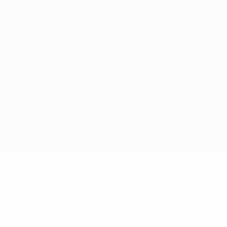
Conditions d'utilisation
Politique de cookies
Paramètres des cookies
© 1998-2026 UEFA. Tous droits réservés.
La désignation UEFA, le logo de l'UEFA et toutes les marques liées
aux compétitions de l'UEFA sont protégés en tant que marques
et/ou droits d'auteur de l'UEFA. Toute utilisation de ces marques
déposées à des fins commerciales est interdite. L'utilisation de la
plate-forme UEFA.com implique que vous acceptez les Conditions
générales et les Dispositions en matière de vie privée.