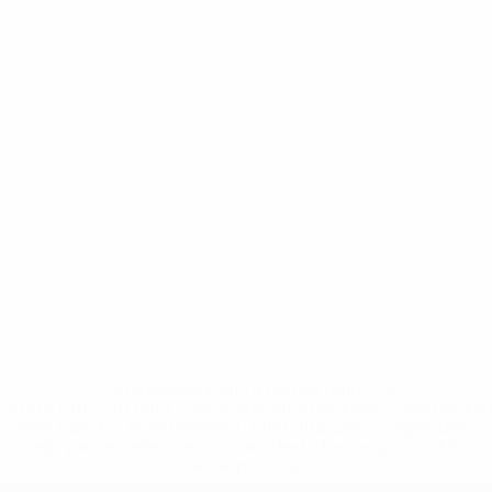
* Suspendue jusqu'à nouvel ordre. <a
href='https://fr.uefa.com/insideuefa/mediaservices/media
148df3adfcb7-1e200e38ed6f-1000--fifa-uefa-suspendem-
equipas-e-seleccoes-russas-de-todas-as-prov/' >En
savoir plus</a>