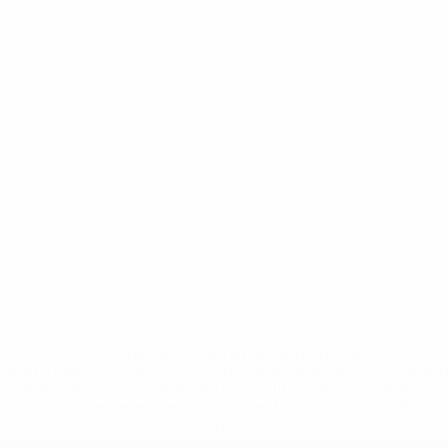
* Suspendue jusqu'à nouvel ordre. <a
href='https://fr.uefa.com/insideuefa/mediaservices/media
148df3adfcb7-1e200e38ed6f-1000--fifa-uefa-suspendem-
equipas-e-seleccoes-russas-de-todas-as-prov/' >En
savoir plus</a>