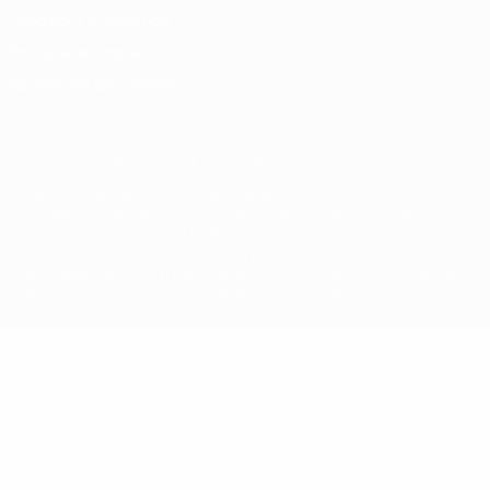
Conditions d'utilisation
Politique de cookies
Paramètres des cookies
© 1998-2026 UEFA. Tous droits réservés.
La désignation UEFA, le logo de l'UEFA et toutes les marques liées
aux compétitions de l'UEFA sont protégés en tant que marques
et/ou droits d'auteur de l'UEFA. Toute utilisation de ces marques
déposées à des fins commerciales est interdite. L'utilisation de la
plate-forme UEFA.com implique que vous acceptez les Conditions
générales et les Dispositions en matière de vie privée.