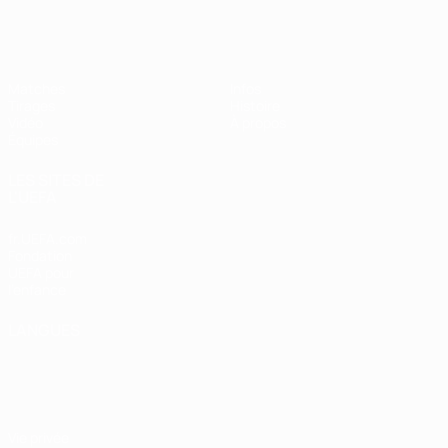
EURO féminin des moins de 17 ans d
Matches
Infos
Tirages
Histoire
Vidéo
À propos
Équipes
LES SITES DE
L'UEFA
fr.UEFA.com
Fondation
UEFA pour
l'enfance
LANGUES
Français
English
Français
Deutsch
Русский
Español
Italiano
Português
Vie privée