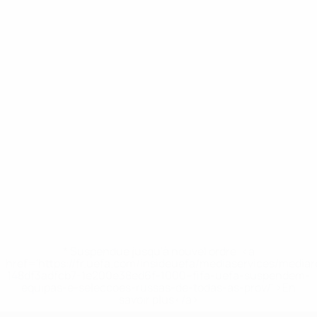
* Suspendue jusqu'à nouvel ordre. <a
href='https://fr.uefa.com/insideuefa/mediaservices/media
148df3adfcb7-1e200e38ed6f-1000--fifa-uefa-suspendem-
equipas-e-seleccoes-russas-de-todas-as-prov/' >En
savoir plus</a>