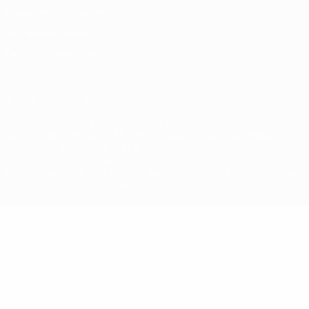
Conditions d'utilisation
Politique de cookies
Paramètres des cookies
© 1998-2026 UEFA. Tous droits réservés.
La désignation UEFA, le logo de l'UEFA et toutes les marques liées
aux compétitions de l'UEFA sont protégés en tant que marques
et/ou droits d'auteur de l'UEFA. Toute utilisation de ces marques
déposées à des fins commerciales est interdite. L'utilisation de la
plate-forme UEFA.com implique que vous acceptez les Conditions
générales et les Dispositions en matière de vie privée.