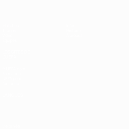
EURO féminin des moins de 17 ans d
Matches
Infos
Tirages
Histoire
Vidéo
À propos
Équipes
LES SITES DE
L'UEFA
fr.UEFA.com
Fondation
UEFA pour
l'enfance
LANGUES
Français
English
Français
Deutsch
Русский
Español
Italiano
Português
Vie privée