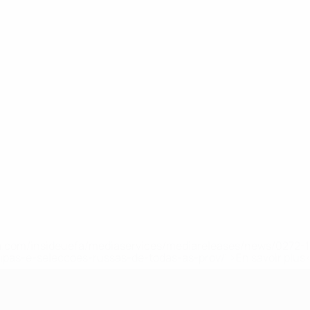
.uefa.com/insideuefa/mediaservices/mediareleases/news/027
ipas-e-seleccoes-russas-de-todas-as-prov/' >En savoir plus
e l’UEFA