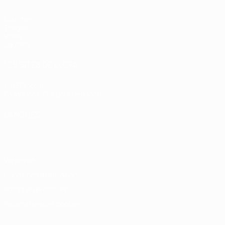
Matches
Tirages
Vidéo
Équipes
LES SITES DE L'UEFA
fr.UEFA.com
Fondation UEFA pour l'enfance
LANGUES
Français
English
Français
Deutsch
Русский
Español
Italiano
Vie privée
Conditions d'utilisation
Politique de cookies
Paramètres des cookies