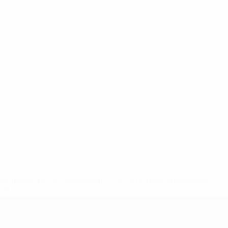
2-148df3adfcb7-1e200e38ed6f-1000--fifa-uefa-suspendem-
</a>