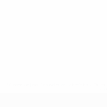
* Suspendue jusqu'à nouvel ordre. <a href='https://fr
equ
EURO féminin des moins de 17 ans d