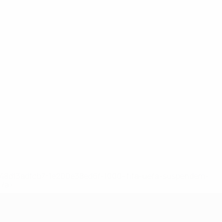
2-148df3adfcb7-1e200e38ed6f-1000--fifa-uefa-suspendem-
</a>