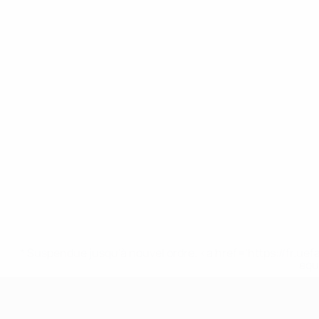
* Suspendue jusqu'à nouvel ordre. <a href='https://fr
equ
EURO féminin des moins de 17 ans d