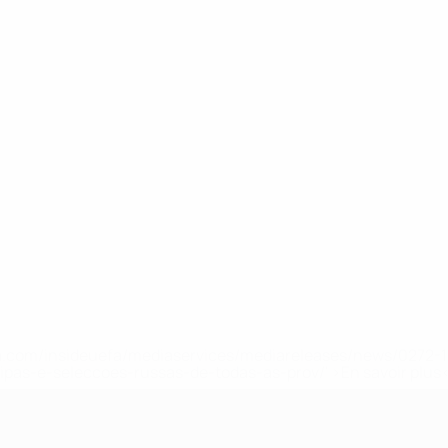
.uefa.com/insideuefa/mediaservices/mediareleases/news/027
ipas-e-seleccoes-russas-de-todas-as-prov/' >En savoir plus
e l’UEFA