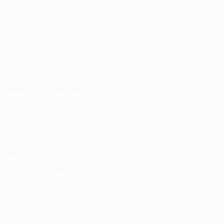
Matches
Tirages
Vidéo
Équipes
LES SITES DE L'UEFA
fr.UEFA.com
Fondation UEFA pour l'enfance
LANGUES
Français
English
Français
Deutsch
Русский
Español
Italiano
Vie privée
Conditions d'utilisation
Politique de cookies
Paramètres des cookies