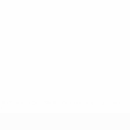
2-148df3adfcb7-1e200e38ed6f-1000--fifa-uefa-suspendem-
</a>