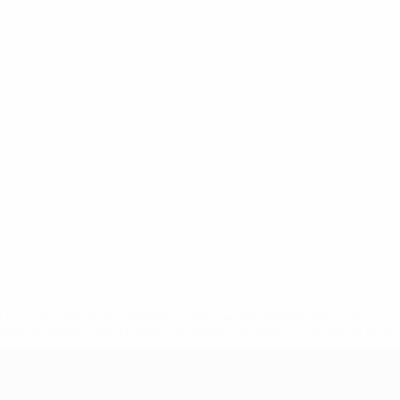
.uefa.com/insideuefa/mediaservices/mediareleases/news/027
ipas-e-seleccoes-russas-de-todas-as-prov/' >En savoir plus
e l’UEFA