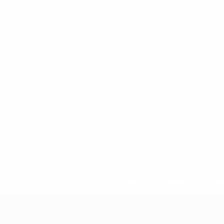
* Suspendue jusqu'à nouvel ordre. <a href='https://fr
equ
EURO féminin des moins de 17 ans d