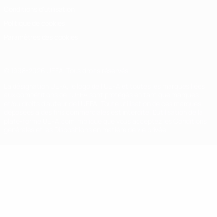
Conditions d'utilisation
Politique de cookies
Paramètres des cookies
© 1998-2026 UEFA. Tous droits réservés.
La désignation UEFA, le logo de l'UEFA et toutes les marques liées
aux compétitions de l'UEFA sont protégés en tant que marques
et/ou droits d'auteur de l'UEFA. Toute utilisation de ces marques
déposées à des fins commerciales est interdite. L'utilisation de la
plate-forme UEFA.com implique que vous acceptez les Conditions
générales et les Dispositions en matière de vie privée.