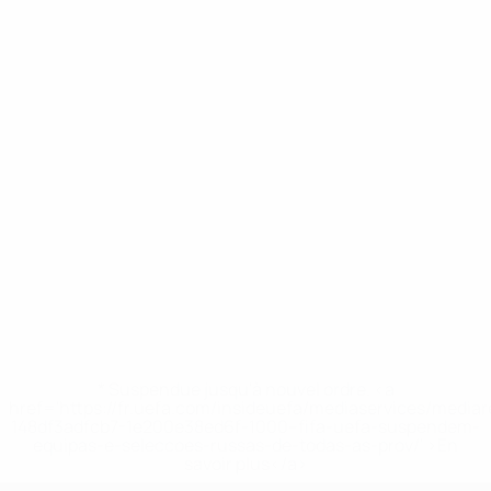
* Suspendue jusqu'à nouvel ordre. <a
href='https://fr.uefa.com/insideuefa/mediaservices/media
148df3adfcb7-1e200e38ed6f-1000--fifa-uefa-suspendem-
equipas-e-seleccoes-russas-de-todas-as-prov/' >En
savoir plus</a>