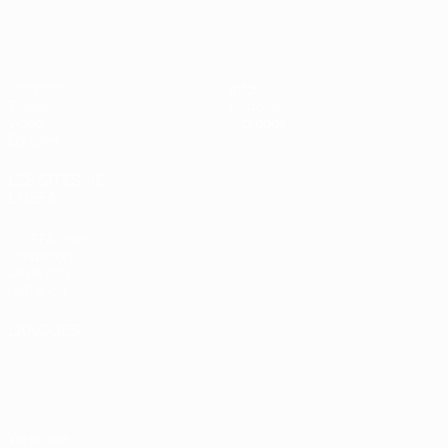
EURO féminin des moins de 17 ans d
Matches
Infos
Tirages
Histoire
Vidéo
À propos
Équipes
LES SITES DE
L'UEFA
fr.UEFA.com
Fondation
UEFA pour
l'enfance
LANGUES
Français
English
Français
Deutsch
Русский
Español
Italiano
Português
Vie privée