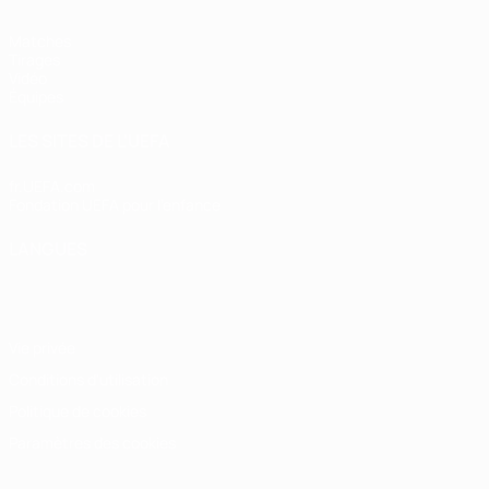
Matches
Tirages
Vidéo
Équipes
LES SITES DE L'UEFA
fr.UEFA.com
Fondation UEFA pour l'enfance
LANGUES
Français
English
Français
Deutsch
Русский
Español
Italiano
Vie privée
Conditions d'utilisation
Politique de cookies
Paramètres des cookies