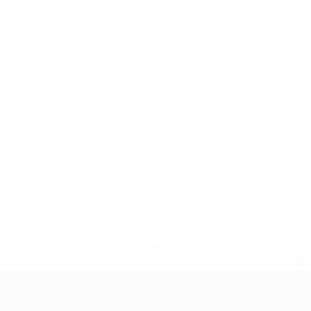
* Suspendue jusqu'à nouvel ordre. <a href='https://fr
equ
EURO féminin des moins de 17 ans d