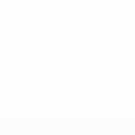
.uefa.com/insideuefa/mediaservices/mediareleases/news/027
ipas-e-seleccoes-russas-de-todas-as-prov/' >En savoir plus
e l’UEFA