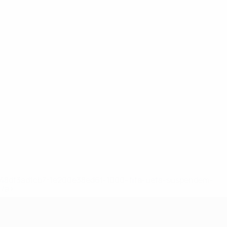
2-148df3adfcb7-1e200e38ed6f-1000--fifa-uefa-suspendem-
</a>