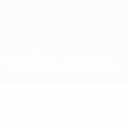
Conditions d'utilisation
Politique de cookies
Paramètres des cookies
© 1998-2026 UEFA. Tous droits réservés.
La désignation UEFA, le logo de l'UEFA et toutes les marques liées
aux compétitions de l'UEFA sont protégés en tant que marques
et/ou droits d'auteur de l'UEFA. Toute utilisation de ces marques
déposées à des fins commerciales est interdite. L'utilisation de la
plate-forme UEFA.com implique que vous acceptez les Conditions
générales et les Dispositions en matière de vie privée.