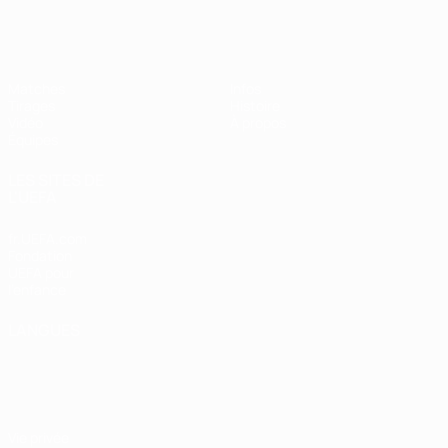
EURO féminin des moins de 17 ans d
Matches
Infos
Tirages
Histoire
Vidéo
À propos
Équipes
LES SITES DE
L'UEFA
fr.UEFA.com
Fondation
UEFA pour
l'enfance
LANGUES
Français
English
Français
Deutsch
Русский
Español
Italiano
Português
Vie privée