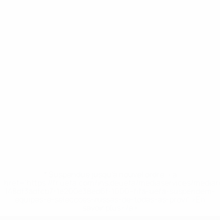
* Suspendue jusqu'à nouvel ordre. <a
href='https://fr.uefa.com/insideuefa/mediaservices/media
148df3adfcb7-1e200e38ed6f-1000--fifa-uefa-suspendem-
equipas-e-seleccoes-russas-de-todas-as-prov/' >En
savoir plus</a>