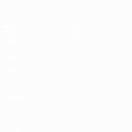
EURO féminin des moins de 17 ans d
Matches
Infos
Tirages
Histoire
Vidéo
À propos
Équipes
LES SITES DE
L'UEFA
fr.UEFA.com
Fondation
UEFA pour
l'enfance
LANGUES
Français
English
Français
Deutsch
Русский
Español
Italiano
Português
Vie privée