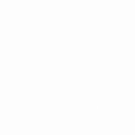
* Suspendue jusqu'à nouvel ordre. <a
href='https://fr.uefa.com/insideuefa/mediaservices/media
148df3adfcb7-1e200e38ed6f-1000--fifa-uefa-suspendem-
equipas-e-seleccoes-russas-de-todas-as-prov/' >En
savoir plus</a>