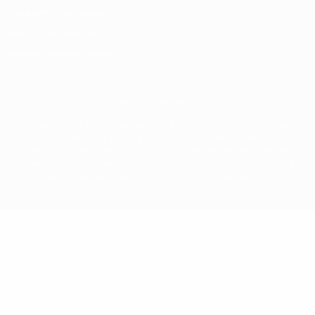
Conditions d'utilisation
Politique de cookies
Paramètres des cookies
© 1998-2026 UEFA. Tous droits réservés.
La désignation UEFA, le logo de l'UEFA et toutes les marques liées
aux compétitions de l'UEFA sont protégés en tant que marques
et/ou droits d'auteur de l'UEFA. Toute utilisation de ces marques
déposées à des fins commerciales est interdite. L'utilisation de la
plate-forme UEFA.com implique que vous acceptez les Conditions
générales et les Dispositions en matière de vie privée.