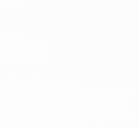
LANGUES
Français
English
Français
Deutsch
Русский
Español
Italiano
Português
Vie privée
Conditions d'utilisation
Politique de cookies
Paramètres des cookies
© 1998-2026 UEFA. Tous droits réservés.
La désignation UEFA, le logo de l'UEFA et toutes les marques liées
aux compétitions de l'UEFA sont protégés en tant que marques
et/ou droits d'auteur de l'UEFA. Toute utilisation de ces marques
déposées à des fins commerciales est interdite. L'utilisation de la
plate-forme UEFA.com implique que vous acceptez les Conditions
générales et les Dispositions en matière de vie privée.