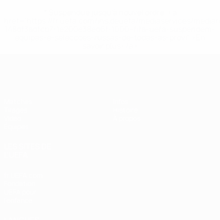
* Suspendue jusqu'à nouvel ordre. <a
href='https://fr.uefa.com/insideuefa/mediaservices/media
148df3adfcb7-1e200e38ed6f-1000--fifa-uefa-suspendem-
equipas-e-seleccoes-russas-de-todas-as-prov/' >En
savoir plus</a>
EURO féminin des moins de 17 ans d
Matches
Infos
Tirages
Histoire
Vidéo
À propos
Équipes
LES SITES DE
L'UEFA
fr.UEFA.com
Fondation
UEFA pour
l'enfance