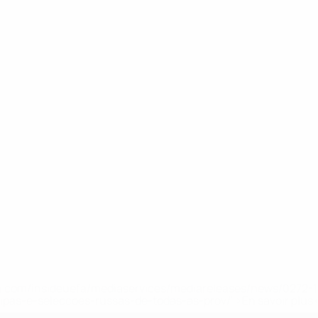
.uefa.com/insideuefa/mediaservices/mediareleases/news/027
ipas-e-seleccoes-russas-de-todas-as-prov/' >En savoir plus