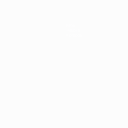
e l’UEFA
Infos
Histoire
À propos
Português