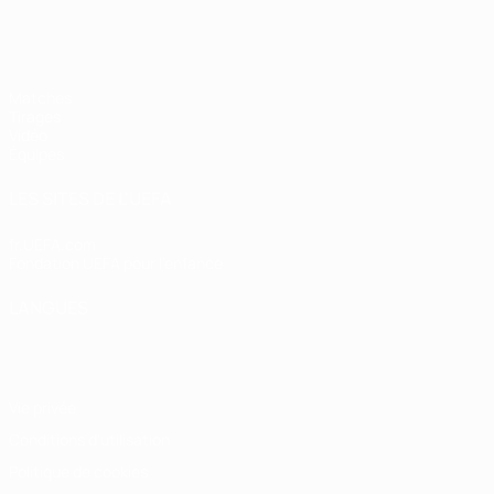
EURO féminin des moins de 17 ans d
Matches
Tirages
Vidéo
Équipes
LES SITES DE L'UEFA
fr.UEFA.com
Fondation UEFA pour l'enfance
LANGUES
Français
English
Français
Deutsch
Русский
Español
Italiano
Vie privée
Conditions d'utilisation
Politique de cookies