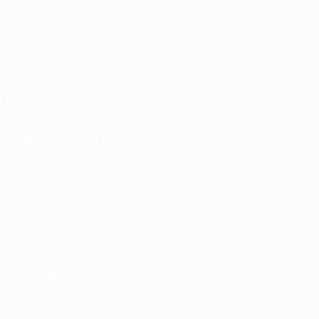
Matches
Tirages
Vidéo
Équipes
LES SITES DE L'UEFA
fr.UEFA.com
Fondation UEFA pour l'enfance
LANGUES
Français
English
Français
Deutsch
Русский
Español
Italiano
Vie privée
Conditions d'utilisation
Politique de cookies
Paramètres des cookies