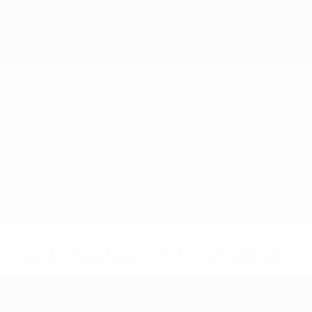
2-148df3adfcb7-1e200e38ed6f-1000--fifa-uefa-suspendem-
</a>