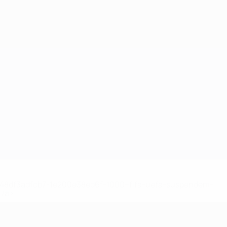
2-148df3adfcb7-1e200e38ed6f-1000--fifa-uefa-suspendem-
</a>