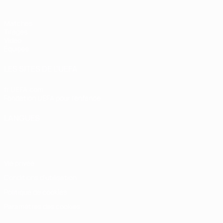
Matches
Tirages
Vidéo
Équipes
LES SITES DE L'UEFA
fr.UEFA.com
Fondation UEFA pour l'enfance
LANGUES
Français
English
Français
Deutsch
Русский
Español
Italiano
Vie privée
Conditions d'utilisation
Politique de cookies
Paramètres des cookies