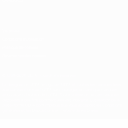
LANGUES
Français
English
Français
Deutsch
Русский
Español
Italiano
Português
Vie privée
Conditions d'utilisation
Politique de cookies
Paramètres des cookies
© 1998-2026 UEFA. Tous droits réservés.
La désignation UEFA, le logo de l'UEFA et toutes les marques liées
aux compétitions de l'UEFA sont protégés en tant que marques
et/ou droits d'auteur de l'UEFA. Toute utilisation de ces marques
déposées à des fins commerciales est interdite. L'utilisation de la
plate-forme UEFA.com implique que vous acceptez les Conditions
générales et les Dispositions en matière de vie privée.