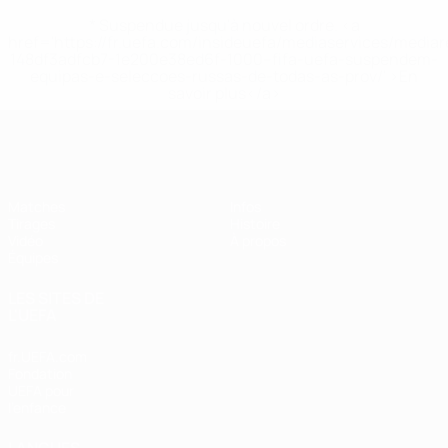
* Suspendue jusqu'à nouvel ordre. <a
href='https://fr.uefa.com/insideuefa/mediaservices/media
148df3adfcb7-1e200e38ed6f-1000--fifa-uefa-suspendem-
equipas-e-seleccoes-russas-de-todas-as-prov/' >En
savoir plus</a>
EURO féminin des moins de 17 ans d
Matches
Infos
Tirages
Histoire
Vidéo
À propos
Équipes
LES SITES DE
L'UEFA
fr.UEFA.com
Fondation
UEFA pour
l'enfance