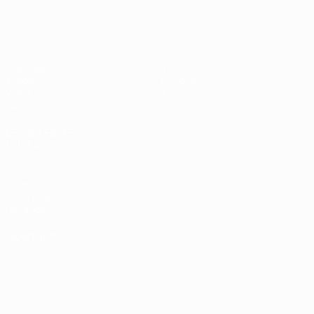
EURO féminin des moins de 17 ans d
Matches
Infos
Tirages
Histoire
Vidéo
À propos
Équipes
LES SITES DE
L'UEFA
fr.UEFA.com
Fondation
UEFA pour
l'enfance
LANGUES
Français
English
Français
Deutsch
Русский
Español
Italiano
Português
Vie privée