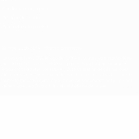
Conditions d'utilisation
Politique de cookies
Paramètres des cookies
© 1998-2026 UEFA. Tous droits réservés.
La désignation UEFA, le logo de l'UEFA et toutes les marques liées
aux compétitions de l'UEFA sont protégés en tant que marques
et/ou droits d'auteur de l'UEFA. Toute utilisation de ces marques
déposées à des fins commerciales est interdite. L'utilisation de la
plate-forme UEFA.com implique que vous acceptez les Conditions
générales et les Dispositions en matière de vie privée.