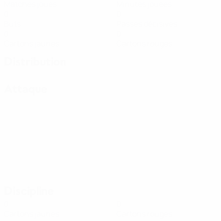
Matches joués
Minutes jouées
0
0
Buts
Passes décisives
0
0
Cartons jaunes
Cartons rouges
Distribution
Attaque
Discipline
0
0
Cartons jaunes
Cartons rouges