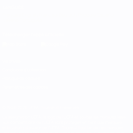
LANGUES
Français
English
Français
Deutsch
Русский
Español
Italiano
Português
Télécharger l'appli officielle
Vie privée
Conditions d'utilisation
Politique de cookies
Paramètres des cookies
© 1998-2026 UEFA. Tous droits réservés.
La désignation UEFA, le logo de l'UEFA et toutes les marques liées
aux compétitions de l'UEFA sont protégés en tant que marques
et/ou droits d'auteur de l'UEFA. Toute utilisation de ces marques
déposées à des fins commerciales est interdite. L'utilisation de la