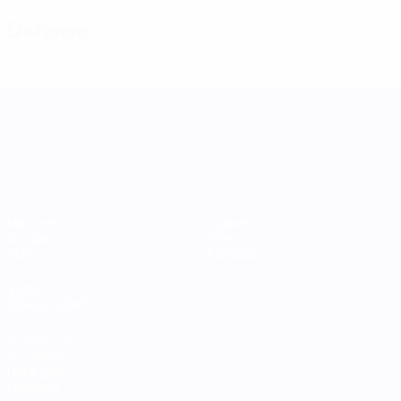
Défense
UEFA Women's Nations League
Matches
Équipes
Groupes
Infos
Stats
À propos
VOIR
ÉGALEMENT
fr.UEFA.com
Fondation
UEFA pour
l'enfance