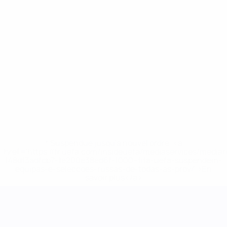
* Suspendue jusqu'à nouvel ordre. <a
href='https://fr.uefa.com/insideuefa/mediaservices/media
148df3adfcb7-1e200e38ed6f-1000--fifa-uefa-suspendem-
equipas-e-seleccoes-russas-de-todas-as-prov/' >En
savoir plus</a>
UEFA Women's Nations League