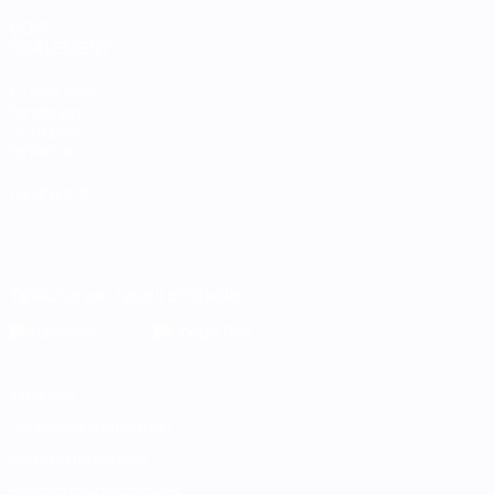
VOIR
ÉGALEMENT
fr.UEFA.com
Fondation
UEFA pour
l'enfance
LANGUES
Français
English
Français
Deutsch
Русский
Español
Italiano
Português
Télécharger l'appli officielle
Vie privée
Conditions d'utilisation
Politique de cookies
Paramètres des cookies