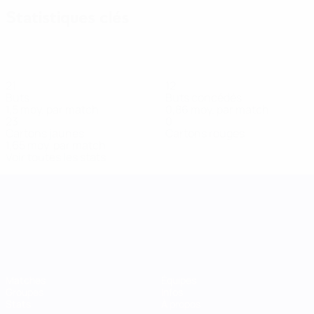
Statistiques clés
21
12
Buts
Buts concédés
1,5 moy. par match
0,86 moy. par match
23
0
Cartons jaunes
Cartons rouges
1,65 moy. par match
Voir toutes les stats
UEFA Women's Nations League
Matches
Équipes
Groupes
Infos
Stats
À propos