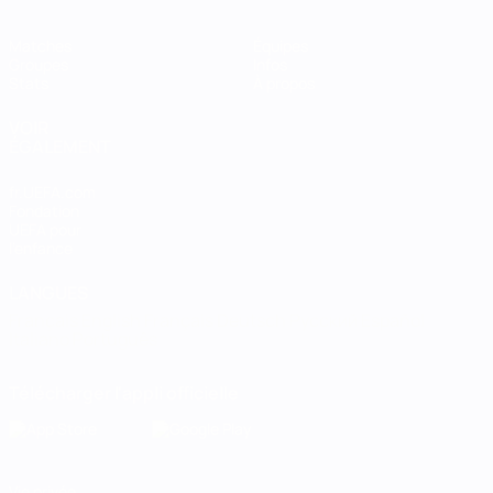
Matches
Équipes
Groupes
Infos
Stats
À propos
VOIR
ÉGALEMENT
fr.UEFA.com
Fondation
UEFA pour
l'enfance
LANGUES
Français
English
Français
Deutsch
Русский
Español
Italiano
Português
Télécharger l'appli officielle
Vie privée