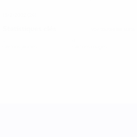
DATE DE NAISSANCE
15/2/2002 (24)
Statistiques clés
Voir toutes les stats
0
0
Cartons jaunes
Cartons rouges
UEFA Women's Nations League