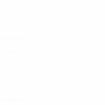
Matches joués
Minutes jouées
89,8 moy. par match
0
0
Buts
Passes décisives
2
0
Cartons jaunes
Cartons rouges
0,4 moy. par match
Distribution
Attaque
Discipline