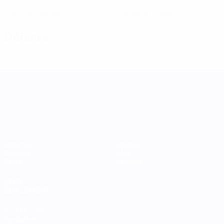
0
0
Cartons jaunes
Cartons rouges
Défense
UEFA Women's Nations League
Matches
Équipes
Groupes
Infos
Stats
À propos
VOIR
ÉGALEMENT
fr.UEFA.com
Fondation