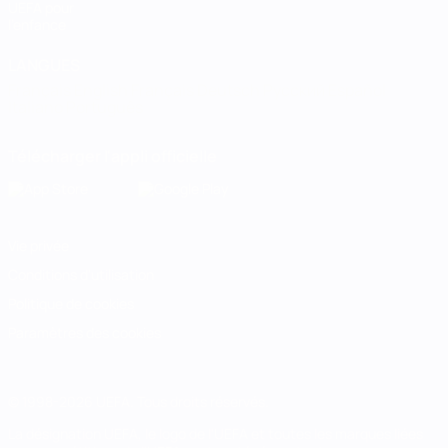
UEFA pour
l'enfance
LANGUES
Français
English
Français
Deutsch
Русский
Español
Italiano
Português
Télécharger l'appli officielle
Vie privée
Conditions d'utilisation
Politique de cookies
Paramètres des cookies
© 1998-2026 UEFA. Tous droits réservés.
La désignation UEFA, le logo de l'UEFA et toutes les marques liées