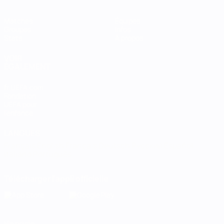
Matches
Équipes
Groupes
Infos
Stats
À propos
VOIR
ÉGALEMENT
fr.UEFA.com
Fondation
UEFA pour
l'enfance
LANGUES
Français
English
Français
Deutsch
Русский
Español
Italiano
Português
Télécharger l'appli officielle
Vie privée