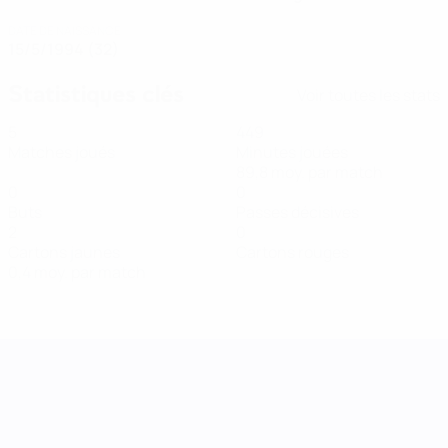
DATE DE NAISSANCE
15/5/1994 (32)
Statistiques clés
Voir toutes les stats
5
449
Matches joués
Minutes jouées
89,8 moy. par match
0
0
Buts
Passes décisives
2
0
Cartons jaunes
Cartons rouges
0,4 moy. par match
UEFA Women's Nations League