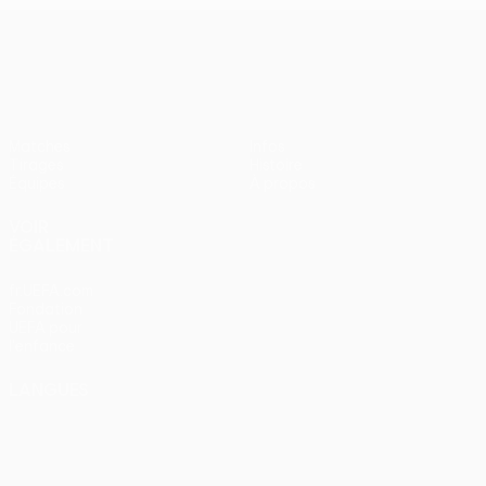
UEFA Women’s Europa Cup
Matches
Infos
Tirages
Histoire
Équipes
À propos
VOIR
ÉGALEMENT
fr.UEFA.com
Fondation
UEFA pour
l'enfance
LANGUES
Français
English
Français
Deutsch
Русский
Español
Italiano
Português