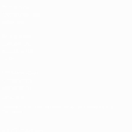
Boutique du
football d'équipes
nationales
Boutique des
compétitions
masculines de
clubs
UEFA Men's Club
Competitions
Memorabilia
LANGUES
Français
English
Français
Deutsch
Русский
Español
Italiano
Português
SUIVEZ-NOUS SUR