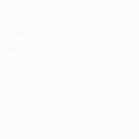
À propos
Associations nationales
Gestion des compétitions
Développement
Durabilité
Infos et médias
DÉCOUVRIR
PLUS
UEFA.tv
MyUEFA
Calendrier des
UC3
matches
Classements
Billets/Hospitalité