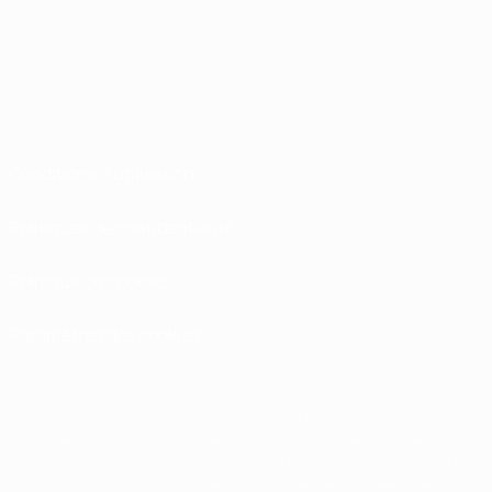
Conditions d'utilisation
Politiques de confidentialité
Politique de cookies
Paramètres des cookies
© 1998-2026 UEFA. Tous droits réservés.
La désignation UEFA, le logo de l'UEFA et toutes les marques liées aux
compétitions de l'UEFA sont protégés en tant que marques et/ou droits
d'auteur de l'UEFA. Toute utilisation de ces marques déposées à des fins