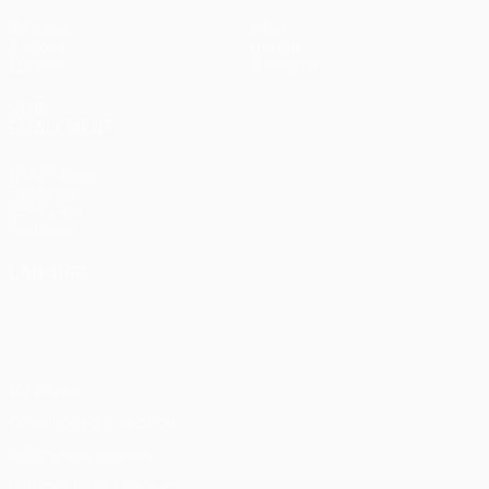
Matches
Infos
Tirages
Histoire
Équipes
À propos
VOIR
ÉGALEMENT
fr.UEFA.com
Fondation
UEFA pour
l'enfance
LANGUES
Français
English
Français
Deutsch
Русский
Español
Italiano
Português
Vie privée
Conditions d'utilisation
Politique de cookies
Paramètres des cookies