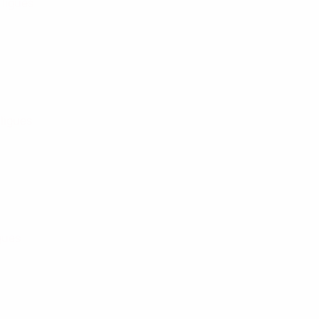
 ligues
 ligues
igues