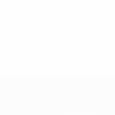
gues
.uefa.com/insideuefa/mediaservices/mediareleases/news/027
ipas-e-seleccoes-russas-de-todas-as-prov/' >En savoir plus
Jeux
Billets
Guide de l'évènement