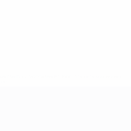
2-148df3adfcb7-1e200e38ed6f-1000--fifa-uefa-suspendem-
</a>