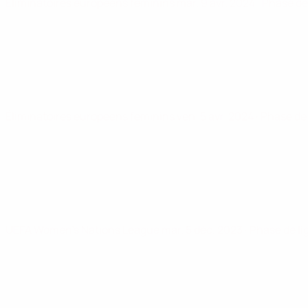
Éliminatoires européens féminins
mar. 9 avr. 2024
· Phase de
Éliminatoires européens féminins
ven. 5 avr. 2024
· Phase de
UEFA Women's Nations League
mar. 5 déc. 2023
· Phase de l