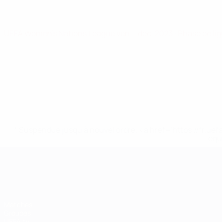
UEFA Women's Nations League
ven. 1 déc. 2023
· Phase de li
* Suspendue jusqu'à nouvel ordre. <a href='https://fr
equ
EURO féminin
Matches
Groupes
UEFA.tv