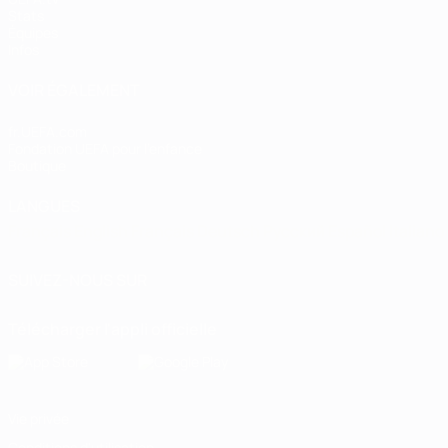
Stats
Équipes
Infos
VOIR ÉGALEMENT
fr.UEFA.com
Fondation UEFA pour l'enfance
Boutique
LANGUES
Français
English
Français
Deutsch
Русский
Español
Italiano
SUIVEZ-NOUS SUR
Télécharger l'appli officielle
Vie privée
Conditions d'utilisation