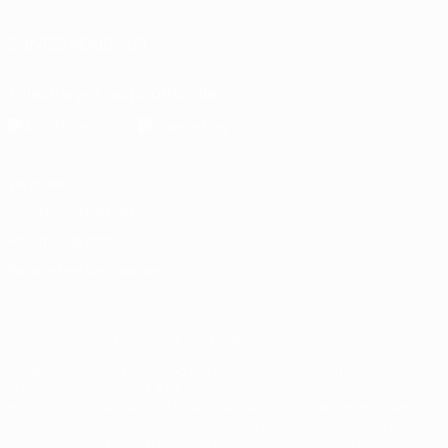
SUIVEZ-NOUS SUR
Télécharger l'appli officielle
Vie privée
Conditions d'utilisation
Politique de cookies
Paramètres des cookies
© 1998-2026 UEFA. Tous droits réservés.
La désignation UEFA, le logo de l'UEFA et toutes les marques liées
aux compétitions de l'UEFA sont protégés en tant que marques
et/ou droits d'auteur de l'UEFA. Toute utilisation de ces marques
déposées à des fins commerciales est interdite. L'utilisation de la
plate-forme UEFA.com implique que vous acceptez les Conditions