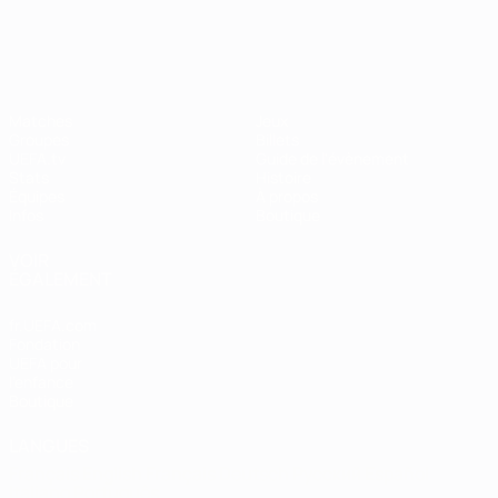
EURO féminin
Matches
Jeux
Groupes
Billets
UEFA.tv
Guide de l'évènement
Stats
Histoire
Équipes
À propos
Infos
Boutique
VOIR
ÉGALEMENT
fr.UEFA.com
Fondation
UEFA pour
l'enfance
Boutique
LANGUES
Français
English
Français
Deutsch
Русский
Español
Italiano
Português