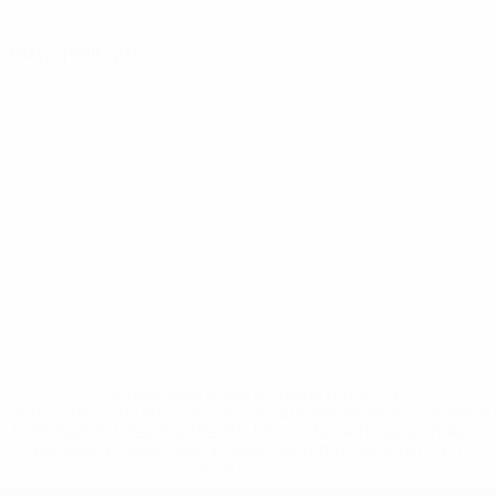
DATE DE NAISSANCE
19/12/1998 (27)
* Suspendue jusqu'à nouvel ordre. <a
href='https://fr.uefa.com/insideuefa/mediaservices/media
148df3adfcb7-1e200e38ed6f-1000--fifa-uefa-suspendem-
equipas-e-seleccoes-russas-de-todas-as-prov/' >En
savoir plus</a>