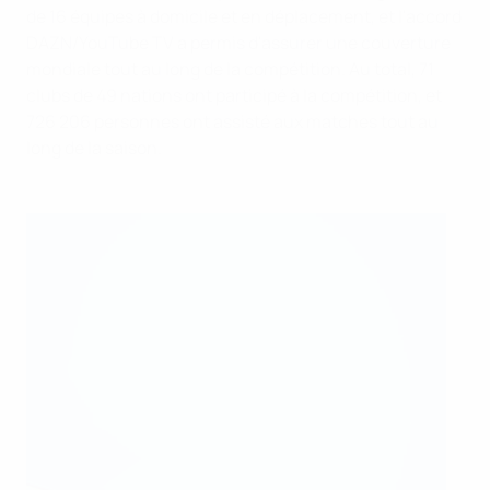
de 16 équipes à domicile et en déplacement, et l'accord
DAZN/YouTube TV a permis d'assurer une couverture
mondiale tout au long de la compétition. Au total, 71
clubs de 49 nations ont participé à la compétition, et
726 206 personnes ont assisté aux matches tout au
long de la saison.