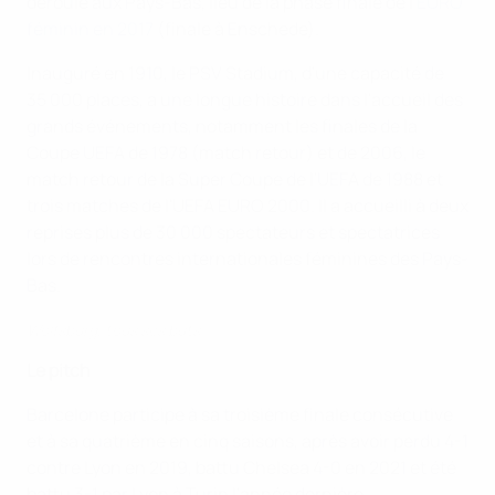
déroule aux Pays-Bas, lieu de la phase finale de l'
EURO
féminin en 2017
(finale à Enschede).
Inauguré en 1910, le PSV Stadium, d'une capacité de
35 000 places, a une longue histoire dans l'accueil des
grands événements, notamment les finales de la
Coupe UEFA de 1978 (match retour) et de 2006, le
match retour de la Super Coupe de l'UEFA de 1988 et
trois matches de l'UEFA EURO 2000. Il a accueilli à deux
reprises plus de 30 000 spectateurs et spectatrices
lors de rencontres internationales féminines des Pays-
Bas.
Wolfsburg, tous ses buts
Le pitch
Barcelone participe à sa troisième finale consécutive
et à sa quatrième en cinq saisons, après avoir perdu 4-1
contre Lyon en 2019, battu Chelsea 4-0 en 2021 et été
battu 3-1 par Lyon à Turin l'année dernière.