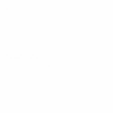
Barcelone a battu Wolfsburg 5-1 sur l'ensemble des
deux matches lors des demi-finales de la saison
dernière, mais les Louves ont réalisé des performances
constantes tout au long de la saison et ont gagné leurs
deux première finales en 2012/13 et 2013/14, et ayant
depuis perdu trois finales face à Lyon (aux tirs au but
en 2016 et après prolongation en 2018).
Sur quelle chaîne
Tous les matches
de l'UEFA Women's Champions
League à partir de la phase de groupes sont diffusés en
direct sur la plateforme de streaming
DAZN
, en
partenariat avec YouTube.
Vos billets pour la finale
Pour la deuxième fois, il y a eu une phase de groupes