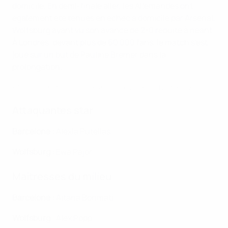
domicile. En demi-finale aller, les Allemandes ont
également été tenues en échec à domicile par Arsenal,
Wolfsburg ayant vu son avance de 2-0 réduite à néant.
À Londres, devant plus de 60 000 fans, le match s'est
joué sur un but de Pauline Bremer dans la
prolongation.
Meilleures buteuses, les buts Ewa Pajor pour Wolfsburg
Attaquantes star
Barcelone :
Alexia Putellas
Wolfsburg :
Ewa Pajor
Maitresses du milieu
Barcelone :
Aitana Bonmatí
Wolfsburg
: Alex Popp