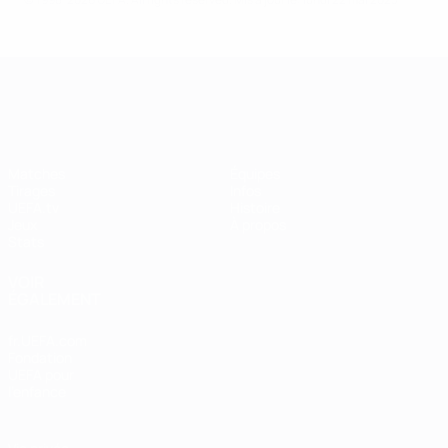
UEFA Women's Champions League
Matches
Équipes
Tirages
Infos
UEFA.tv
Histoire
Jeux
À propos
Stats
VOIR
ÉGALEMENT
fr.UEFA.com
Fondation
UEFA pour
l'enfance