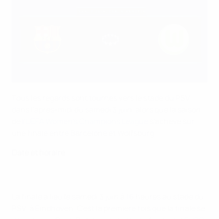
UEFA
Tous les regards sont tournés vers le stade du PSV
dans l'après-midi du samedi 3 juin, alors que la saison
de
l'UEFA Women's Champions League
s'achève sur
une finale entre Barcelone et Wolfsburg.
Date et horaire
La finale a lieu le samedi 3 juin à 16 heures au stade du
PSV, à Eindhoven. C'est la première fois que la finale se