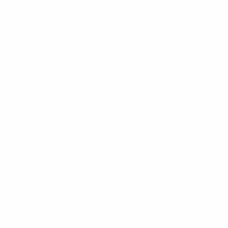
Tous les buts de Barcelone en Ligue des Champions féminine
Barcelone
• 29 buts dans la phase de groupes pour l'emporter
devant le Bayern. La Roma a été battue 1-0 à l'extérieur
et 5-1 à domicile, et après une autre victoire 1-0 à
Chelsea, un match nul 1-1 au Camp Nou a suffi.
L'équipe a attiré plus de 200 000 personnes au Camp
Nou.
Wolfsburg
• Victoires sur Sankt-Pölten à domicile et à l'extérieur
et quatre points pris contre l'AS Rome et le Slavia Praha
dans les groupes. Un quart de finale difficile contre le
Paris Saint-Germain a été négocié, avec un penalty de
Dominique Janssen comme seul but au Parc des
Princes et un but d'Alex Popp lors du match nul 1-1 à