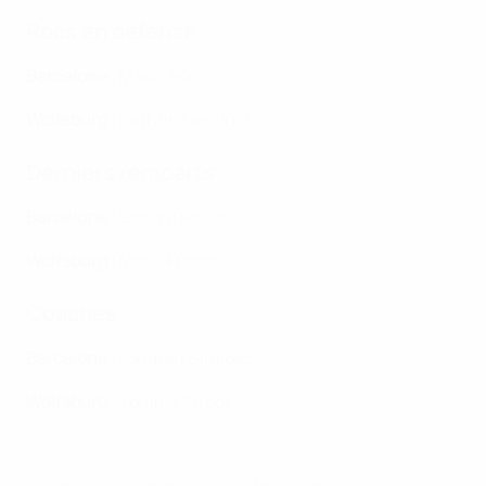
Rocs en défense
Barcelone
: Mapi León
Wolfsburg :
Kathrin Hendrich
Derniers remparts
Barcelone :
Sandra Paños.
Wolfsburg :
Merle Frohms
Coaches
Barcelone :
Jonatan Giráldez
Wolfsburg
: Tommy Stroot
© 1998-2026 UEFA. All rights reserved.
Mis à jour le: lundi 22 mai 2023