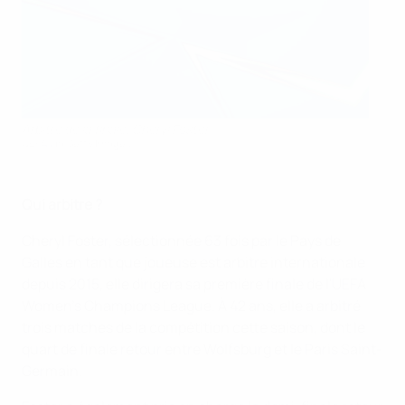
Arbitre de la finale, Cheryl Foster
UEFA via Getty Images
Qui arbitre ?
Cheryl Foster, sélectionnée 63 fois par le Pays de
Galles en tant que joueuse est arbitre internationale
depuis 2015, elle dirigera sa première finale de l'UEFA
Women's Champions League. À 42 ans, elle a arbitré
trois matches de la compétition cette saison, dont le
quart de finale retour entre Wolfsburg et le Paris Saint-
Germain.