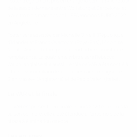
Foster a également pris en charge la demi-finale retour
de la saison dernière entre Wolfsburg et Barcelone, et
a arbitré trois matches de l'UEFA Women's EURO 2022
en Angleterre.
Foster sera assistée par Michelle O'Neill (République
d'Irlande) et Franca Overtoom (Pays-Bas), l'Anglaise
Natalie Aspinall étant pour sa part arbitre assistante
remplaçante. La quatrième arbitre sera Rebecca
Welch, anglaise elle aussi. Le rôle de VAR a été confié à
l'Italien Massimiliano Irrati, qui sera accompagné de
Sian Massey (Angleterre) et de Paolo Valeri (Italie).
La VAR et la finale
La VAR est présente en finale depuis 2020 et, depuis la
saison dernière, elle a été étendue à l'ensemble de la
phase à élimination directe.
Les équipes