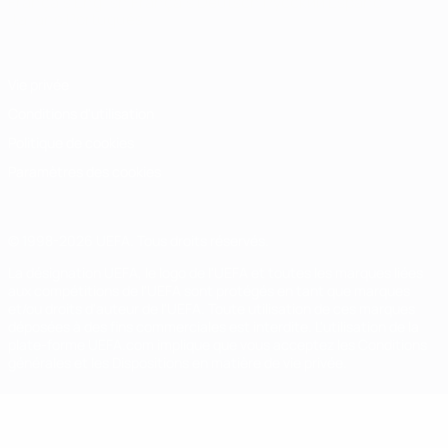
Français
English
Français
Deutsch
Русский
Español
Italiano
Português
Vie privée
Conditions d'utilisation
Politique de cookies
Paramètres des cookies
© 1998-2026 UEFA. Tous droits réservés.
La désignation UEFA, le logo de l'UEFA et toutes les marques liées
aux compétitions de l'UEFA sont protégés en tant que marques
et/ou droits d'auteur de l'UEFA. Toute utilisation de ces marques
déposées à des fins commerciales est interdite. L'utilisation de la
plate-forme UEFA.com implique que vous acceptez les Conditions
générales et les Dispositions en matière de vie privée.