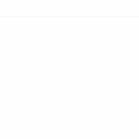
UEFA Women's Champions League
Matches
Équipes
Tirages
Infos
UEFA.tv
Histoire
Jeux
À propos
Stats
VOIR
ÉGALEMENT
fr.UEFA.com
Fondation
UEFA pour
l'enfance
LANGUES