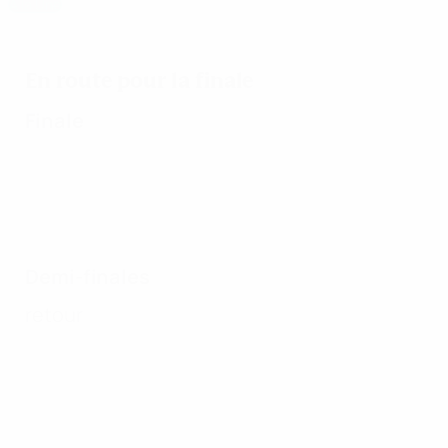
À la Une
Arsenal, retour au sommet
En route pour la finale
Finale
Demi-finales
retour