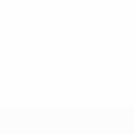
Cartons jaunes
Cartons rouges
UEFA Women's Champions League