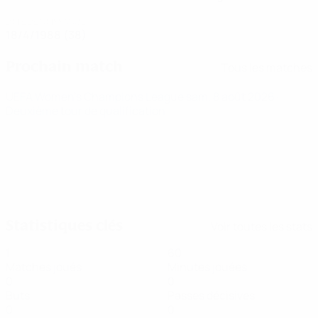
DATE DE NAISSANCE
18/4/1988 (38)
Prochain match
Tous les matches
UEFA Women's Champions League
sam. 8 août 2026
·
Deuxième tour de qualification
Statistiques clés
Voir toutes les stats
1
60
Matches joués
Minutes jouées
0
0
Buts
Passes décisives
0
0