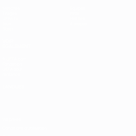
Matches
Équipes
Tirages
Infos
UEFA.tv
Histoire
Jeux
À propos
Stats
VOIR
ÉGALEMENT
fr.UEFA.com
Fondation
UEFA pour
l'enfance
LANGUES
Français
English
Français
Deutsch
Русский
Español
Italiano
Português
Vie privée
Conditions d'utilisation