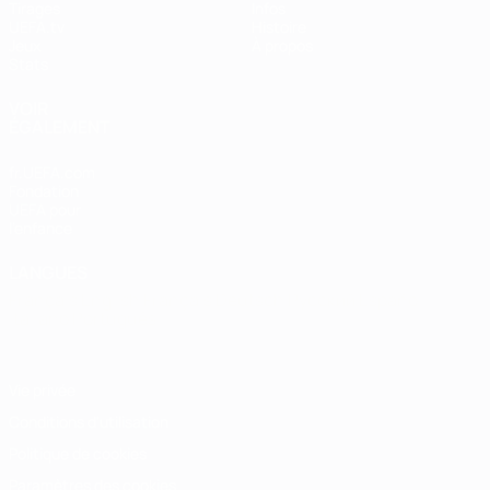
Tirages
Infos
UEFA.tv
Histoire
Jeux
À propos
Stats
VOIR
ÉGALEMENT
fr.UEFA.com
Fondation
UEFA pour
l'enfance
LANGUES
Français
English
Français
Deutsch
Русский
Español
Italiano
Português
Vie privée
Conditions d'utilisation
Politique de cookies
Paramètres des cookies