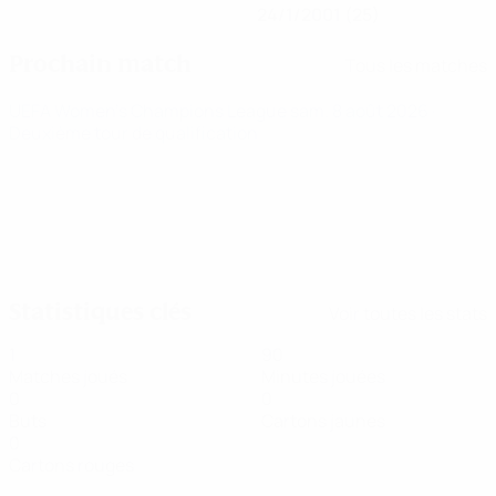
24/1/2001 (25)
Prochain match
Tous les matches
UEFA Women's Champions League
sam. 8 août 2026
·
Deuxième tour de qualification
Statistiques clés
Voir toutes les stats
1
90
Matches joués
Minutes jouées
0
0
Buts
Cartons jaunes
0
Cartons rouges