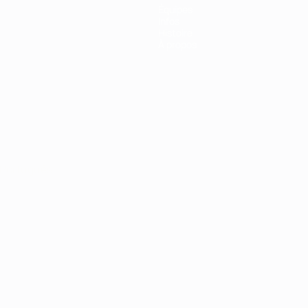
Équipes
Infos
Histoire
À propos
Português