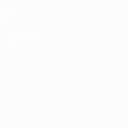
Matches
Tirages
UEFA.tv
Jeux
Stats
VOIR ÉGALEMENT
fr.UEFA.com
Fondation UEFA pour l'enfance
LANGUES
Français
English
Français
Deutsch
Русский
Español
Italiano
Vie privée
Conditions d'utilisation
Politique de cookies
Paramètres des cookies